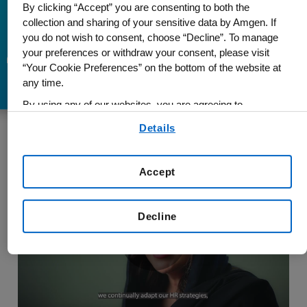
By clicking “Accept” you are consenting to both the
collection and sharing of your sensitive data by Amgen. If
you do not wish to consent, choose “Decline”. To manage
مكافحة أصعب الأمراض فى العالم
your preferences or withdraw your consent, please visit
“Your Cookie Preferences” on the bottom of the website at
any time.
By using any of our websites, you are agreeing to
our
Terms of Use
.
Details
Accept
Decline
Play